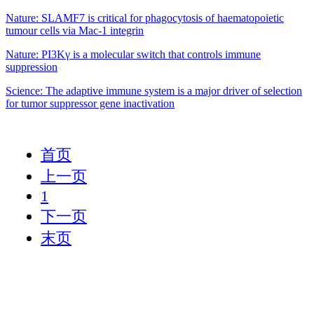
Nature: SLAMF7 is critical for phagocytosis of haematopoietic
tumour cells via Mac-1 integrin
Nature: PI3Kγ is a molecular switch that controls immune
suppression
Science: The adaptive immune system is a major driver of selection
for tumor suppressor gene inactivation
首页
上一页
1
下一页
末页