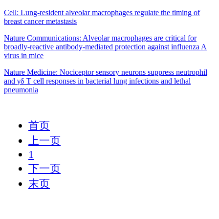
Cell: Lung-resident alveolar macrophages regulate the timing of
breast cancer metastasis
Nature Communications: Alveolar macrophages are critical for
broadly-reactive antibody-mediated protection against influenza A
virus in mice
Nature Medicine: Nociceptor sensory neurons suppress neutrophil
and γδ T cell responses in bacterial lung infections and lethal
pneumonia
首页
上一页
1
下一页
末页