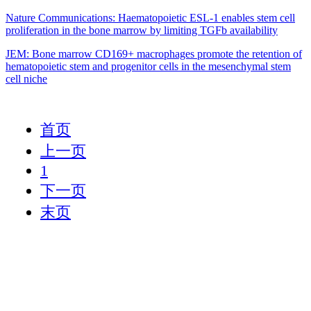
Nature Communications: Haematopoietic ESL-1 enables stem cell
proliferation in the bone marrow by limiting TGFb availability
JEM: Bone marrow CD169+ macrophages promote the retention of
hematopoietic stem and progenitor cells in the mesenchymal stem
cell niche
首页
上一页
1
下一页
末页