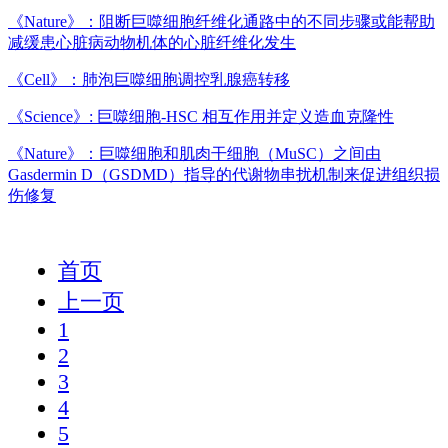
《Nature》：阻断巨噬细胞纤维化通路中的不同步骤或能帮助
减缓患心脏病动物机体的心脏纤维化发生
《Cell》：肺泡巨噬细胞调控乳腺癌转移
《Science》: 巨噬细胞-HSC 相互作用并定义造血克隆性
《Nature》：巨噬细胞和肌肉干细胞（MuSC）之间由
Gasdermin D（GSDMD）指导的代谢物串扰机制来促进组织损
伤修复
首页
上一页
1
2
3
4
5