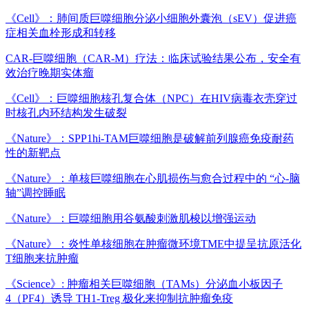
《Cell》：肺间质巨噬细胞分泌小细胞外囊泡（sEV）促进癌
症相关血栓形成和转移
CAR-巨噬细胞（CAR-M）疗法：临床试验结果公布，安全有
效治疗晚期实体瘤
《Cell》：巨噬细胞核孔复合体（NPC）在HIV病毒衣壳穿过
时核孔内环结构发生破裂
《Nature》：SPP1hi-TAM巨噬细胞是破解前列腺癌免疫耐药
性的新靶点
《Nature》：单核巨噬细胞在心肌损伤与愈合过程中的 “心-脑
轴”调控睡眠
《Nature》：巨噬细胞用谷氨酸刺激肌梭以增强运动
《Nature》：炎性单核细胞在肿瘤微环境TME中提呈抗原活化
T细胞来抗肿瘤
《Science》: 肿瘤相关巨噬细胞（TAMs）分泌血小板因子
4（PF4）诱导 TH1-Treg 极化来抑制抗肿瘤免疫