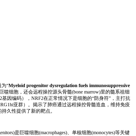
题为“
Myeloid progenitor dysregulation fuels immunosuppressive
细胞和巨噬细胞，还会远程操控源头骨髓(bone marrow)里的髓系祖细
tor 2, 由Nfe2l2基因编码），NRF2在正常情况下是细胞的“防身符”，主打抗
ARG1hi亚群）。揭示了肺癌通过远程操控骨髓造血，维持免疫
的持久性提供了新的靶点。
巨噬细胞(macrophages)、单核细胞(monocytes)等关键