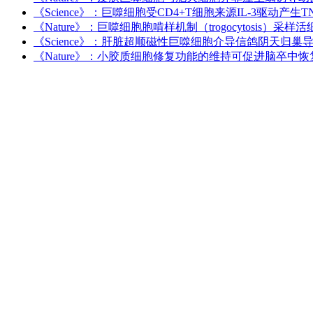
《Science》：巨噬细胞受CD4+T细胞来源IL-3驱动
《Nature》：巨噬细胞胞啃样机制（trogocytosis）采
《Science》：肝脏超顺磁性巨噬细胞介导信鸽阴天归巢
《Nature》：小胶质细胞修复功能的维持可促进脑卒中恢