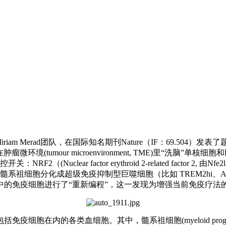
m Merad团队，在国际知名期刊Nature（IF：69.504）发表了
(tumour microenvironment, TME)里“洗脑”单核
：NRF2（(Nuclear factor erythroid 2-related fac
系祖细胞分化成超级免疫抑制型巨噬细胞（比如 TREM2hi、
中的免疫细胞进行了“重新编程”，这一发现为增强当前免疫疗法
各类血细胞。其中，髓系祖细胞(myeloid progenitors)是