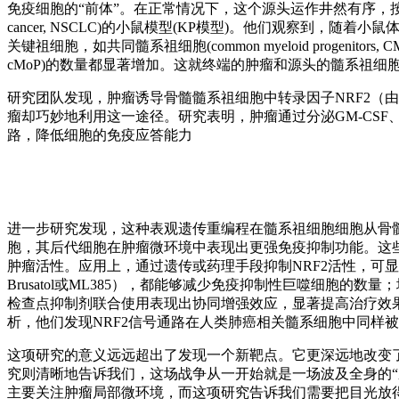
免疫细胞的“前体”。在正常情况下，这个源头运作井然有序，按需生产
cancer, NSCLC)的小鼠模型(KP模型)。他们观察到，随
关键祖细胞，如共同髓系祖细胞(common myeloid progenitors, CMP)
cMoP)的数量都显著增加。这就终端的肿瘤和源头的髓系祖细
研究团队发现，肿瘤诱导骨髓髓系祖细胞中转录因子NRF2（由
瘤却巧妙地利用这一途径。研究表明，肿瘤通过分泌GM-CSF、
路，降低细胞的免疫应答能力
进一步研究发现，这种表观遗传重编程在髓系祖细胞细胞从骨
胞，其后代细胞在肿瘤微环境中表现出更强免疫抑制功能。这些细胞
肿瘤活性。应用上，通过遗传或药理手段抑制NRF2活性，可显
Brusatol或ML385），都能够减少免疫抑制性巨噬细胞的
检查点抑制剂联合使用表现出协同增强效应，显著提高治疗效
析，他们发现NRF2信号通路在人类肺癌相关髓系细胞中同样
这项研究的意义远远超出了发现一个新靶点。它更深远地改变
究则清晰地告诉我们，这场战争从一开始就是一场波及全身的
主要关注肿瘤局部微环境，而这项研究告诉我们需要把目光放得