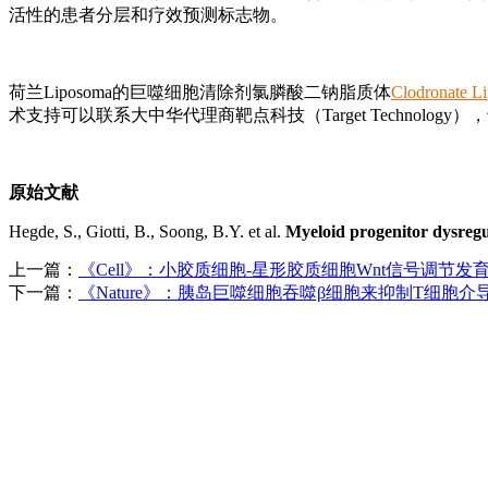
活性的患者分层和疗效预测标志物。
荷兰Liposoma的巨噬细胞清除剂氯膦酸二钠脂质体
Clodronate L
术支持可以联系大中华代理商靶点科技（Target Technol
原始文献
Hegde, S., Giotti, B., Soong, B.Y. et al.
Myeloid progenitor dysreg
上一篇：
《Cell》：小胶质细胞-星形胶质细胞Wnt信号调节发
下一篇：
《Nature》：胰岛巨噬细胞吞噬β细胞来抑制T细胞