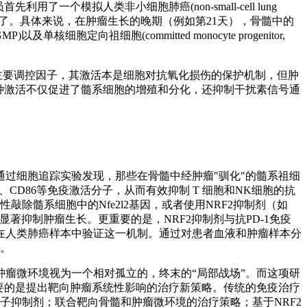
模拟人类非小细胞肺癌(non-small-cell lung
被异常激活了。具体来说，在肿瘤生长的晚期（例如第21天），骨髓中的
GMP)以及单核细胞定向祖细胞(committed monocyte progenitor,
应的主要调控因子，其激活本是细胞对抗氧化损伤的保护机制，但肿
路。这种激活不仅促进了髓系细胞的增殖和分化，还抑制干扰素信号通
过细胞追踪实验发现，那些在骨髓中经肿瘤"驯化"的髓系祖细
、CD86等免疫激活分子，从而有效抑制 T 细胞和NK细胞的抗
除髓系细胞中的Nfe2l2基因，或者使用NRF2抑制剂（如
；显著抑制肿瘤生长。更重要的是，NRF2抑制剂与抗PD-1免疫
在人类肺癌样本中验证这一机制。通过对患者血液和肿瘤样本分
义。
瘤微环境视为一个相对孤立的，终末的“局部战场”。而这项研
要的是提出靶向肿瘤系统性影响的治疗新策略。传统的免疫治疗
子抑制剂；联合靶向骨髓和肿瘤微环境的治疗策略；基于NRF2