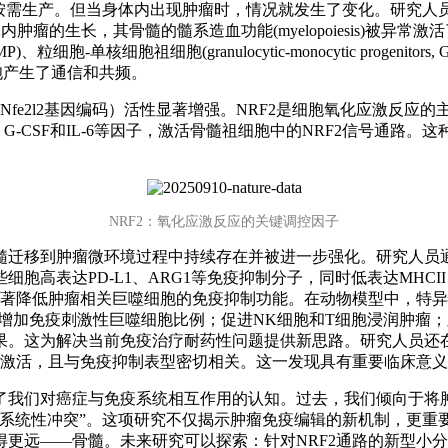
。但当身体内出现肿瘤时，情况就发生了变化。研究人员首先利用了一个
着小鼠体内肿瘤的生长，其骨髓的髓系造血功能(myelopoiesis)
、粒细胞-单核细胞祖细胞(granulocytic-monocytic progenitors, 
胞产生了通信和共频。
Nfe2l2基因编码）活性显著增强。NRF2是细胞氧化应激反
G-CSF和IL-6等因子，激活骨髓祖细胞中的NRF2信号通
NRF2：氧化应激反应的关键调控因子
髓迁移到肿瘤微环境过程中持续存在并被进一步强化。研究人员通
高表达PD-L1、ARG1等免疫抑制分子，同时低表达MHCII
著降低肿瘤相关巨噬细胞的免疫抑制功能。在动物模型中，特异性敲
数量；增加免疫刺激性巨噬细胞比例；促进NK细胞和T细胞浸润肿瘤
果。这为解决当前免疫治疗耐药性问题提供新思路。研究人员还
被激活，且与免疫抑制表型密切相关。这一发现具有重要临床意
了我们对癌症与免疫系统相互作用的认知。过去，我们倾向于将肿
“系统性冲突”。这项研究不仅揭示肿瘤免疫编辑的新机制，更重
更远——骨髓。未来研究可以探索：针对NRF2通路的新型小分