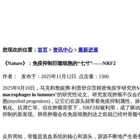
您现在的位置：
首页
>
资讯中心
>
最新进展
《Nature》：免疫抑制巨噬细胞的“七寸”——NRF2
作者： 发布于：2025年11月12日 点击量：1306
2025年9月10日，马克和詹妮弗·利普舒尔茨精密免疫学研究所Miria
macrophages in tumours
”的研究性论文。研究发现肿瘤不仅会在肿瘤微环境
胞(myeloid progenitors)，让它们在源头就带着免疫抑制属性。操控开关
氧化、抗凋亡等。但在肿瘤背景下，NRF2却被利用，成了驱动髓
抑制的新发现。肺癌肿瘤会在免疫细胞到达之前就已经对骨髓
众所周知，骨髓是造血系统的核心和源头，源源不断地产生着包括免疫细胞在内的