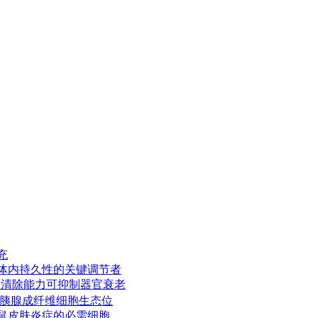
充
胞回输体内持久性的关键调节者
胞的清除能力可抑制器官衰老
调控胰腺成纤维细胞生态位
幼鼠皮肤炎症的必需细胞