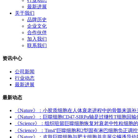
行业动态
最新进展
关于我们
品牌历史
企业文化
合作伙伴
加入我们
联系我们
资讯中心
公司新闻
行业动态
最新进展
最新动态
《Nature》：小胶质细胞在人体衰老进程中的骨髓来源补
《Nature》：巨噬细胞CD47-SIRPα轴是过继性T细
《Science》：组织驻留巨噬细胞恢复对衰老中性粒细
《Science》：Tim4⁺巨噬细胞和2型固有淋巴细胞负正
《Nature》：皮肤巨噬细胞与肥大细胞并非屋尘螨诱导