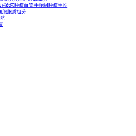
产生TNF破坏肿瘤血管并抑制肿瘤生长
样活细胞胞质组分
导航
复