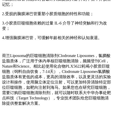
记忆；
2.受损的脑膜淋巴管重塑小胶质细胞的特性和功能；
3.小胶质巨噬细胞依赖的过量 IL-6 介导了神经突触和行为改
变；
4.增强脑膜淋巴管，可缓解年龄相关的神经和认知衰退。
荷兰Liposoma的巨噬细胞清除剂Clodronate Liposomes，氯膦酸
盐脂质体，广泛用于体内单核巨噬细胞清除，频频登刊Cell，
Nature和Science。相比起使用化合物PLX5622耗竭小胶质巨噬
细胞（饲料自由饮食，7-14天），Clodronate Liposomes氯膦酸
盐脂质体有更低的成本，更高的清除效率，以及更灵活的实验
设计和操作，使用脑立体定位注射，可以更加特异清除特定部
位巨噬细胞，如靶向注射到海马。如果您也在研究巨噬细胞，
需要订购巨噬细胞清除剂剂，就可以随时联系大中华办事处靶
点科技（Target Technology），专业技术团队给您巨噬细胞清
除提供整套解决方案。