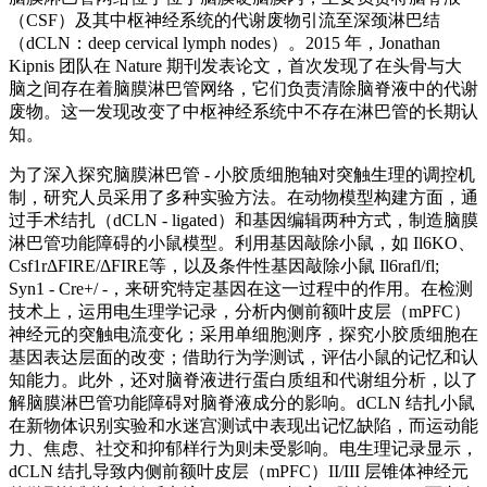
（CSF）及其中枢神经系统的代谢废物引流至深颈淋巴结
（dCLN：deep cervical lymph nodes）。2015 年，Jonathan
Kipnis 团队在 Nature 期刊发表论文，首次发现了在头骨与大
脑之间存在着脑膜淋巴管网络，它们负责清除脑脊液中的代谢
废物。这一发现改变了中枢神经系统中不存在淋巴管的长期认
知。
为了深入探究脑膜淋巴管 - 小胶质细胞轴对突触生理的调控机
制，研究人员采用了多种实验方法。在动物模型构建方面，通
过手术结扎（dCLN - ligated）和基因编辑两种方式，制造脑膜
淋巴管功能障碍的小鼠模型。利用基因敲除小鼠，如 Il6KO、
Csf1rΔFIRE/ΔFIRE等，以及条件性基因敲除小鼠 Il6rafl/fl;
Syn1 - Cre+/ -，来研究特定基因在这一过程中的作用。在检测
技术上，运用电生理学记录，分析内侧前额叶皮层（mPFC）
神经元的突触电流变化；采用单细胞测序，探究小胶质细胞在
基因表达层面的改变；借助行为学测试，评估小鼠的记忆和认
知能力。此外，还对脑脊液进行蛋白质组和代谢组分析，以了
解脑膜淋巴管功能障碍对脑脊液成分的影响。dCLN 结扎小鼠
在新物体识别实验和水迷宫测试中表现出记忆缺陷，而运动能
力、焦虑、社交和抑郁样行为则未受影响。电生理记录显示，
dCLN 结扎导致内侧前额叶皮层（mPFC）II/III 层锥体神经元