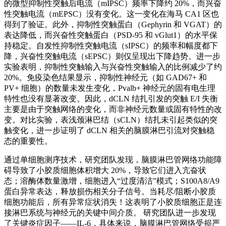
的微型抑制性突触后电流（mIPSC）频率下降约 20%，而兴奋
性突触电流（mEPSC）没有变化。这一变化在海马 CA1 区也
得到了验证。此外，抑制性突触蛋白（Gephyrin 和 VGAT）的
表达降低，而兴奋性突触蛋白（PSD-95 和 vGlut1）的水平保
持稳定。自发性抑制性突触电流（sIPSC）的频率和幅度都下
降，兴奋性突触电流（sEPSC）则仅呈现出下降趋势。进一步
实验表明，抑制性突触输入与兴奋性突触输入的比例减少了约
20%。免疫染色结果显示，抑制性神经元（如 GAD67+ 和
PV+ 细胞）的数量未发生变化，Pvalb+ 神经元的固有电生理
特性也没有显著改变。因此，dCLN 结扎引发的突触 E/I 失衡
主要是由于突触网络的变化，而非神经元数量或固有特性的改
变。对比实验，表浅颈淋巴结（sCLN）结扎未引起类似的突
触变化，进一步证明了 dCLN 相关的脑膜淋巴引流对突触稳
态的重要性。
通过单细胞测序技术，研究团队发现，脑膜淋巴管网络功能障
碍导致了小胶质细胞体积增大 20%，导致它们进入亢奋状
态；溶酶体数量激增，细胞进入“过度清洁”模式；S100A8/A9
蛋白异常表达，释放损伤相关分子信号。当耗尽/阻断小胶质
细胞功能后，所有异常症状消失！这表明了小胶质细胞正是连
接淋巴系统与神经元的关键中间介质。 研究团队进一步发现
了关键炎症因子——IL-6，具体来说，脑膜淋巴管网络受损严