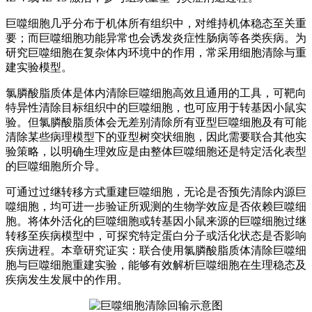
巨噬细胞几乎分布于机体所有组织中，对维持机体稳态至关重
要；而巨噬细胞功能异常也会诱发炎症性肠病等各类疾病。为
研究巨噬细胞在复杂体内环境中的作用，常采用细胞清除与重
建实验模型。
氯膦酸脂质体是体内清除巨噬细胞高效且通用的工具，可靶向
特异性清除目标组织中的巨噬细胞，也可应用于转基因小鼠实
验。但氯膦酸脂质体会无差别清除所有亚型巨噬细胞及有可能
清除某些病理模型下的亚型树突状细胞，因此需要联合其他实
验策略，以明确生理效应是由整体巨噬细胞还是特定活化表型
的巨噬细胞所介导。
可通过过继转移方式重建巨噬细胞，无论是否预先清除内源巨
噬细胞，均可进一步验证所观测的生物学效应是否依赖巨噬细
胞。将体外活化的巨噬细胞或转基因小鼠来源的巨噬细胞过继
转移至疾病模型中，可探究特定蛋白分子或活化状态是否影响
疾病进程。本章研究证实：联合使用氯膦酸脂质体清除巨噬细
胞与巨噬细胞重建实验，能够有效解析巨噬细胞在生理稳态及
疾病发生发展中的作用。