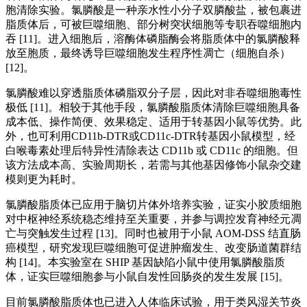
胞清除实验。氯膦酸是一种亲水性小分子双膦酸盐，被包裹进
脂质体后，可被巨噬细胞、部分树突状细胞等专职吞噬细胞内
吞 [11]。进入细胞后，溶酶体磷脂酶会将脂质体中的氯膦酸释
放至胞质，最终诱导巨噬细胞发生程序性凋亡（细胞自杀）
[12]。
氯膦酸难以穿透脂质体磷脂双分子层，因此对非吞噬细胞毒性
极低 [11]。相较于其他手段，氯膦酸脂质体清除巨噬细胞具备
成本低、操作简便、效果稳定、适用于转基因小鼠等优势。此
外，也可利用CD11b-DTR或CD11c-DTR转基因小鼠模型，经
白喉毒素处理后特异性清除表达 CD11b 或 CD11c 的细胞。但
该方法成本高、实验周期长，若需与其他基因修饰小鼠杂交建
模则更为耗时。
氯膦酸脂质体已应用于脑切片体外培养实验，证实小胶质细胞
对中枢神经系统稳态维持至关重要，并参与调控发育神经元凋
亡与突触发生过程 [13]。同时也被用于小鼠 AOM-DSS 结直肠
癌模型，研究发现巨噬细胞可促进肿瘤发生、改变肠道菌群结
构 [14]。本实验室在 SHIP 基因缺陷小鼠中使用氯膦酸脂质
体，证实巨噬细胞参与小鼠自发性回肠炎的发生发展 [15]。
目前氯膦酸脂质体也已进入人体临床试验，用于类风湿关节炎