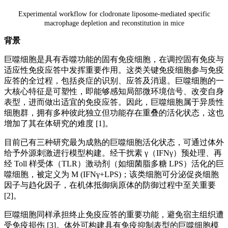
Experimental workflow for clodronate liposome‑mediated specific
macrophage depletion and reconstitution in mice
背景
巨噬细胞是具有吞噬功能的固有免疫细胞，在调控固有免疫与
适应性免疫应答中发挥重要作用。这类关键免疫细胞参与免疫
应答的全过程，包括炎症的识别、应答及消退。巨噬细胞的一
大核心特征是可塑性，即能够感知局部微环境信号、改变自身
表型，进而做出适宜的免疫应答。因此，巨噬细胞属于异质性
细胞群，拥有多种彼此独立但功能存在重叠的活化状态，这也
增加了其在体研究的难度 [1]。
目前已有三种研究最为成熟的巨噬细胞活化状态，可通过体外
给予外源刺激进行模型构建。经干扰素 γ（IFNγ）预处理、再
经 Toll 样受体（TLR）激动剂（如细菌脂多糖 LPS）活化的巨
噬细胞，被定义为 M (IFNγ+LPS)；该类细胞可分泌促炎细胞
因子与趋化因子，在机体抵御病原体的防御过程中至关重要
[2]。
巨噬细胞同样承担终止免疫应答的重要功能，避免宿主组织遭
受免疫损伤 [3]。体外可构建具有免疫抑制表型的巨噬细胞模