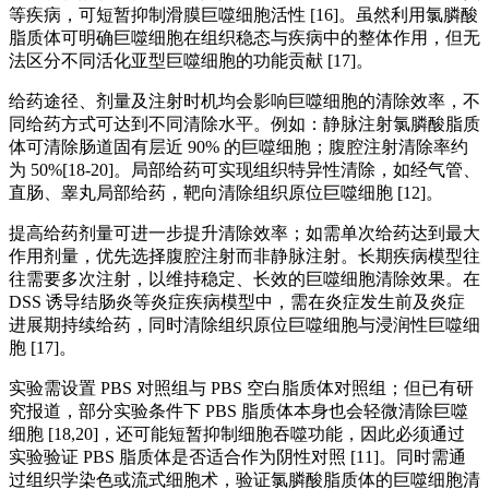
等疾病，可短暂抑制滑膜巨噬细胞活性 [16]。虽然利用氯膦酸
脂质体可明确巨噬细胞在组织稳态与疾病中的整体作用，但无
法区分不同活化亚型巨噬细胞的功能贡献 [17]。
给药途径、剂量及注射时机均会影响巨噬细胞的清除效率，不
同给药方式可达到不同清除水平。例如：静脉注射氯膦酸脂质
体可清除肠道固有层近 90% 的巨噬细胞；腹腔注射清除率约
为 50%[18-20]。局部给药可实现组织特异性清除，如经气管、
直肠、睾丸局部给药，靶向清除组织原位巨噬细胞 [12]。
提高给药剂量可进一步提升清除效率；如需单次给药达到最大
作用剂量，优先选择腹腔注射而非静脉注射。长期疾病模型往
往需要多次注射，以维持稳定、长效的巨噬细胞清除效果。在
DSS 诱导结肠炎等炎症疾病模型中，需在炎症发生前及炎症
进展期持续给药，同时清除组织原位巨噬细胞与浸润性巨噬细
胞 [17]。
实验需设置 PBS 对照组与 PBS 空白脂质体对照组；但已有研
究报道，部分实验条件下 PBS 脂质体本身也会轻微清除巨噬
细胞 [18,20]，还可能短暂抑制细胞吞噬功能，因此必须通过
实验验证 PBS 脂质体是否适合作为阴性对照 [11]。同时需通
过组织学染色或流式细胞术，验证氯膦酸脂质体的巨噬细胞清