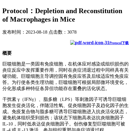
Protocol：Depletion and Reconstitution
of Macrophages in Mice
发布时间：2023-08-18 点击数：3078
Protocol下载
概要
巨噬细胞是一类固有免疫细胞，在机体应对感染或组织损伤的
炎症反应中发挥重要作用，同时在炎症消退过程中同样具有关
键功能。巨噬细胞主导调控固有免疫应答及后续适应性免疫应
答。为行使各类生理功能，巨噬细胞可根据局部微环境变化，
分化形成多种特征各异但功能存在重叠的活化状态。
干扰素 γ（IFNγ）、脂多糖（LPS）等刺激因子可诱导巨噬细
胞发生促炎活化，伴随活性氧、促炎细胞因子及趋化因子的生
成。免疫复合物与脂多糖可诱导巨噬细胞进入抗炎活化状态，
避免机体组织受到损伤；该状态下细胞高表达抗炎细胞因子
IL-10，同时低表达促炎细胞因子。创伤修复型巨噬细胞可被
IL-4 或 IL-13 激活，参与组织重塑与炎症消退过程。