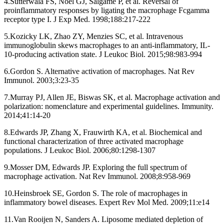
4.Sutterwala FS, Noel GJ, Salgame P, et al. Reversal of
proinflammatory responses by ligating the macrophage Fcgamma
receptor type I. J Exp Med. 1998;188:217-222
5.Kozicky LK, Zhao ZY, Menzies SC, et al. Intravenous
immunoglobulin skews macrophages to an anti-inflammatory, IL-
10-producing activation state. J Leukoc Biol. 2015;98:983-994
6.Gordon S. Alternative activation of macrophages. Nat Rev
Immunol. 2003;3:23-35
7.Murray PJ, Allen JE, Biswas SK, et al. Macrophage activation and
polarization: nomenclature and experimental guidelines. Immunity.
2014;41:14-20
8.Edwards JP, Zhang X, Frauwirth KA, et al. Biochemical and
functional characterization of three activated macrophage
populations. J Leukoc Biol. 2006;80:1298-1307
9.Mosser DM, Edwards JP. Exploring the full spectrum of
macrophage activation. Nat Rev Immunol. 2008;8:958-969
10.Heinsbroek SE, Gordon S. The role of macrophages in
inflammatory bowel diseases. Expert Rev Mol Med. 2009;11:e14
11.Van Rooijen N, Sanders A. Liposome mediated depletion of