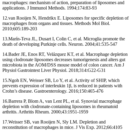
macrophages: mechanism of action, preparation of liposomes and
applications. J Immunol Methods. 1994;174:83-93
12.van Rooijen N, Hendrikx E. Liposomes for specific depletion of
macrophages from organs and tissues. Methods Mol Biol.
2010;605:189-203
13.Marín-Teva JL, Dusart I, Colin C, et al. Microglia promote the
death of developing Purkinje cells. Neuron. 2004;41:535-547
14.Bader JE, Enos RT, Velázquez KT, et al. Macrophage depletion
using clodronate liposomes decreases tumorigenesis and alters gut
microbiota in the AOM/DSS mouse model of colon cancer. Am J
Physiol Gastrointest Liver Physiol. 2018;314:G22-G31
15.Ngoh EN, Weisser SB, Lo Y, et al. Activity of SHIP, which
prevents expression of interleukin 1β, is reduced in patients with
Crohn’s disease. Gastroenterology. 2016;150:465-476
16.Barrera P, Blom A, van Lent PL, et al. Synovial macrophage
depletion with clodronate-containing liposomes in rheumatoid
arthritis. Arthritis Rheum. 2000;43:1951-1959
17.Weisser SB, van Rooijen N, Sly LM. Depletion and
reconstitution of macrophages in mice. J Vis Exp. 2012;66:4105