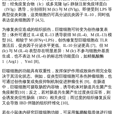
型：经免疫复合物（Ic）或多克隆 IgG 静脉注射免疫球蛋白
（IVIg）诱导，分别得到 M (Ic) 与 M (IVIg)。即便受到 LPS 等
典型促炎刺激，这类细胞仍可高分泌抗炎因子 IL-10，同时低
表达促炎细胞因子 [4,5]。
为修复炎症造成的组织损伤，巨噬细胞可转变为创伤修复表
型；体外可通过 IL-4 或 IL-13 诱导获得 M (IL-4)、M (IL-13) 模
型 [6]。相较于 M (IFNγ+LPS)，创伤修复型巨噬细胞在 TLR
激活后，促炎因子分泌水平更低、IL-10 分泌更高 [7]。但 M
(Ic) 与 M (IL-4) 表型存在明显差异：M (Ic) 不参与细胞外基质
生成，也不表达 M (IL-4) 的标志性功能蛋白，如精氨酸酶
1（Arg1）、Ym1 [8]。
巨噬细胞的功能具有双重性，发挥保护作用或致病作用完全取
决于其活化状态。例如，促炎型巨噬细胞可杀伤肿瘤细胞，也
可通过创伤修复或免疫抑制机制促进肿瘤生长 [9]。在肠道
中，巨噬细胞可摄取肠腔内容物，诱导机体对肠道共生菌产生
免疫耐受[10]；反之，若对肠道共生菌产生过度炎症应答，则
会诱发炎症性肠病（IBD）相关炎症；而过度的组织修复反应
又会导致 IBD 伴随的组织纤维化 [10]。
若在小鼠体内研究巨噬细胞功能，可采用氯膦酸脂质体进行细