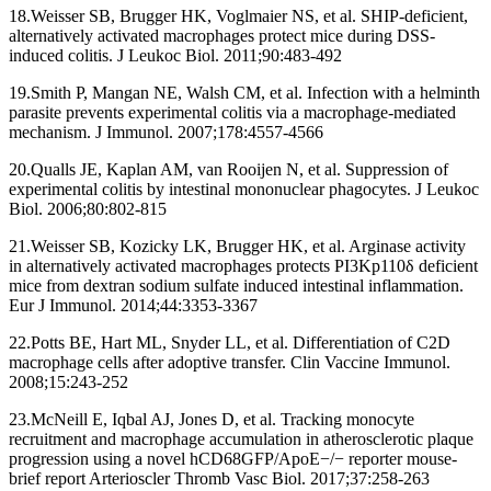
18.Weisser SB, Brugger HK, Voglmaier NS, et al. SHIP-deficient,
alternatively activated macrophages protect mice during DSS-
induced colitis. J Leukoc Biol. 2011;90:483-492
19.Smith P, Mangan NE, Walsh CM, et al. Infection with a helminth
parasite prevents experimental colitis via a macrophage-mediated
mechanism. J Immunol. 2007;178:4557-4566
20.Qualls JE, Kaplan AM, van Rooijen N, et al. Suppression of
experimental colitis by intestinal mononuclear phagocytes. J Leukoc
Biol. 2006;80:802-815
21.Weisser SB, Kozicky LK, Brugger HK, et al. Arginase activity
in alternatively activated macrophages protects PI3Kp110δ deficient
mice from dextran sodium sulfate induced intestinal inflammation.
Eur J Immunol. 2014;44:3353-3367
22.Potts BE, Hart ML, Snyder LL, et al. Differentiation of C2D
macrophage cells after adoptive transfer. Clin Vaccine Immunol.
2008;15:243-252
23.McNeill E, Iqbal AJ, Jones D, et al. Tracking monocyte
recruitment and macrophage accumulation in atherosclerotic plaque
progression using a novel hCD68GFP/ApoE−/− reporter mouse-
brief report Arterioscler Thromb Vasc Biol. 2017;37:258-263