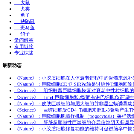
大鼠
犬类
兔子
缺陷鼠
斑马鱼
鸽子
常问解答
有用链接
专业综述
最新动态
《Nature》：小胶质细胞在人体衰老进程中的骨髓来源补
《Nature》：巨噬细胞CD47-SIRPα轴是过继性T细
《Science》：组织驻留巨噬细胞恢复对衰老中性粒细
《Science》：Tim4⁺巨噬细胞和2型固有淋巴细胞负正
《Nature》：皮肤巨噬细胞与肥大细胞并非屋尘螨诱导
《Science》：巨噬细胞受CD4+T细胞来源IL-3驱动
《Nature》：巨噬细胞胞啃样机制（trogocytosis）采
《Science》：肝脏超顺磁性巨噬细胞介导信鸽阴天归巢
《Nature》：小胶质细胞修复功能的维持可促进脑卒中恢