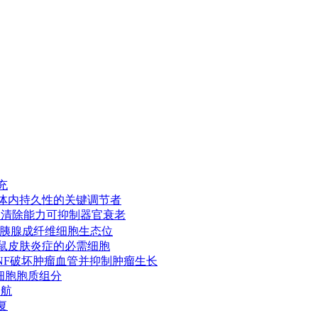
充
胞回输体内持久性的关键调节者
胞的清除能力可抑制器官衰老
调控胰腺成纤维细胞生态位
幼鼠皮肤炎症的必需细胞
产生TNF破坏肿瘤血管并抑制肿瘤生长
样活细胞胞质组分
导航
复