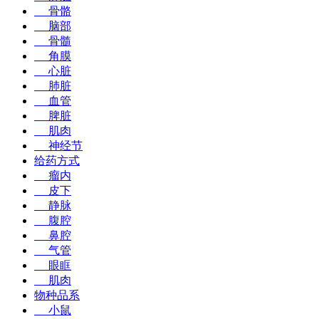
骨骼
脑部
骨髓
角膜
心脏
肺脏
血管
脾脏
肌肉
神经节
给药方式
瘤内
皮下
静脉
腹腔
鼻腔
气管
眼眶
肌肉
物种品系
小鼠