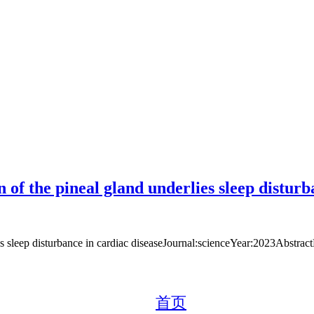
f the pineal gland underlies sleep disturba
es sleep disturbance in cardiac diseaseJournal:scienceYear:2023Abstra
首页