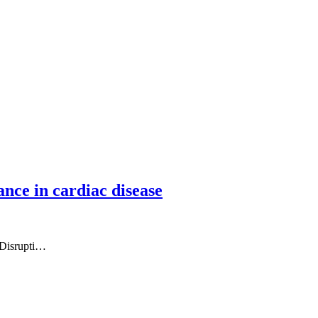
nce in cardiac disease
ctDisrupti…